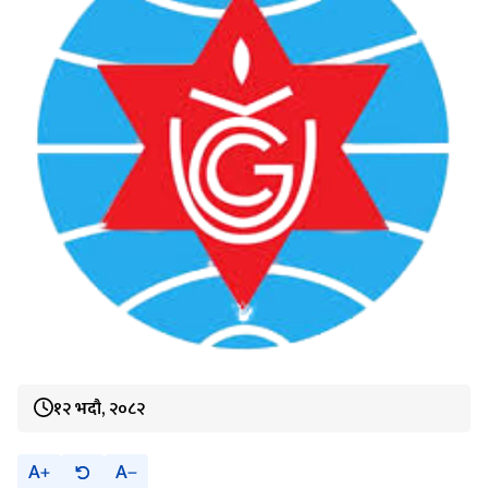
१२ भदौ, २०८२
A
A