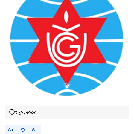
९ पुष, २०८२
A
A