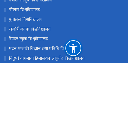
नेपाल संस्कृत विश्वविद्यालय
पोखरा विश्वविद्यालय
पुर्वाञ्चल विश्वविद्यालय
राजर्षि जनक विश्वविद्यालय
नेपाल खुला विश्वविद्यालय
मदन भण्डारी विज्ञान तथा प्रविधि विश्वविद्यालय
विदुषी योगमाया हिमालयन आयुर्वेद विश्वविद्यालय
नेपाल विश्वविद्यालय
राष्ट्रिय प्राकृतिक स्रोत तथा वित्त आयोग
सानोठिमी, भक्तपुर
ugc@ugcnepal.edu.np
६६३८५४८,६६३८५४९,६६३८५५०
टोल फ्री नं.
-1