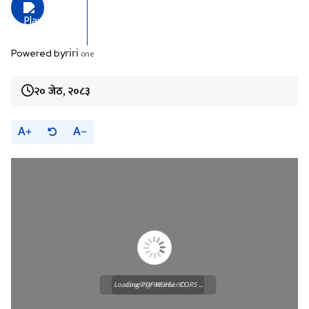
riri
one
Powered by
२० जेठ, २०८३
A
A
Loading PDF Worker CORS ...
Loading WEBGL 3D ...