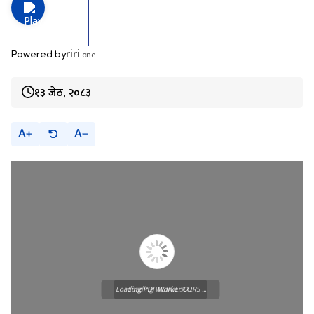
riri
one
Powered by
१३ जेठ, २०८३
A
A
Loading PDF Worker CORS ...
Loading WEBGL 3D ...