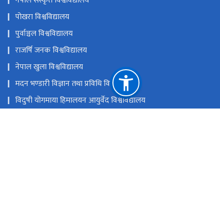
नेपाल संस्कृत विश्वविद्यालय
पोखरा विश्वविद्यालय
पुर्वाञ्चल विश्वविद्यालय
राजर्षि जनक विश्वविद्यालय
नेपाल खुला विश्वविद्यालय
मदन भण्डारी विज्ञान तथा प्रविधि विश्वविद्यालय
विदुषी योगमाया हिमालयन आयुर्वेद विश्वविद्यालय
नेपाल विश्वविद्यालय
राष्ट्रिय प्राकृतिक स्रोत तथा वित्त आयोग
सानोठिमी, भक्तपुर
ugc@ugcnepal.edu.np
६६३८५४८,६६३८५४९,६६३८५५०
टोल फ्री नं.
-1